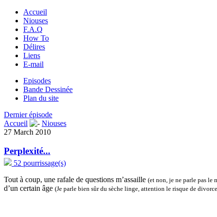
Accueil
Niouses
F.A.Q
How To
Délires
Liens
E-mail
Episodes
Bande Dessinée
Plan du site
Dernier épisode
Accueil
Niouses
27 March 2010
Perplexité...
52 pourrissage(s)
Tout à coup, une rafale de questions m’assaille
(et non, je ne parle pas le m
d’un certain âge
(Je parle bien sûr du sèche linge, attention le risque de divorc