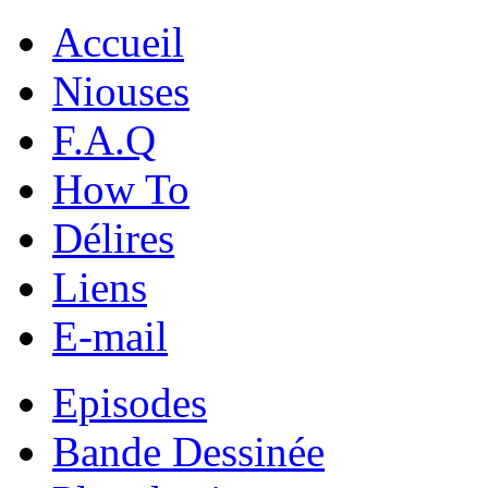
Accueil
Niouses
F.A.Q
How To
Délires
Liens
E-mail
Episodes
Bande Dessinée