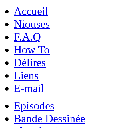
Accueil
Niouses
F.A.Q
How To
Délires
Liens
E-mail
Episodes
Bande Dessinée