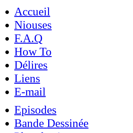
Accueil
Niouses
F.A.Q
How To
Délires
Liens
E-mail
Episodes
Bande Dessinée