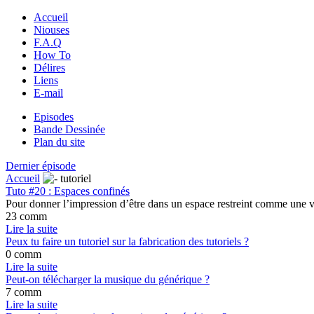
Accueil
Niouses
F.A.Q
How To
Délires
Liens
E-mail
Episodes
Bande Dessinée
Plan du site
Dernier épisode
Accueil
tutoriel
Tuto #20 : Espaces confinés
Pour donner l’impression d’être dans un espace restreint comme une v
23 comm
Lire la suite
Peux tu faire un tutoriel sur la fabrication des tutoriels ?
0 comm
Lire la suite
Peut-on télécharger la musique du générique ?
7 comm
Lire la suite