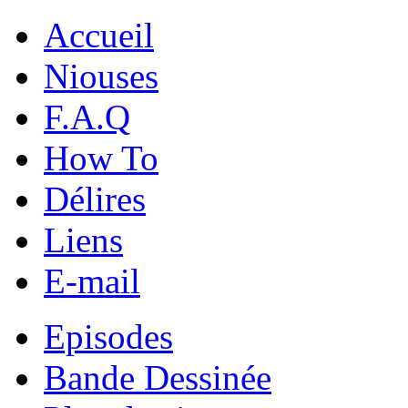
Accueil
Niouses
F.A.Q
How To
Délires
Liens
E-mail
Episodes
Bande Dessinée