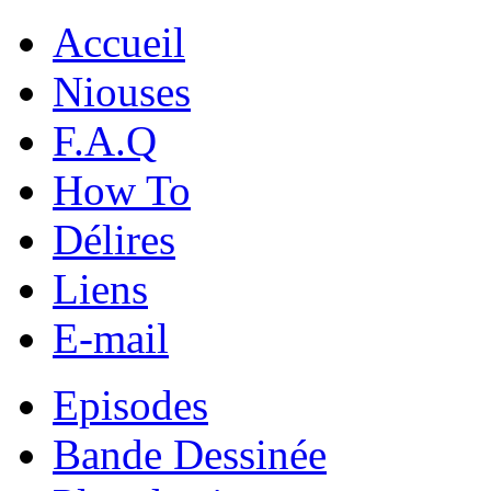
Accueil
Niouses
F.A.Q
How To
Délires
Liens
E-mail
Episodes
Bande Dessinée