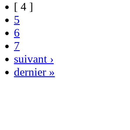
[ 4 ]
5
6
7
suivant ›
dernier »