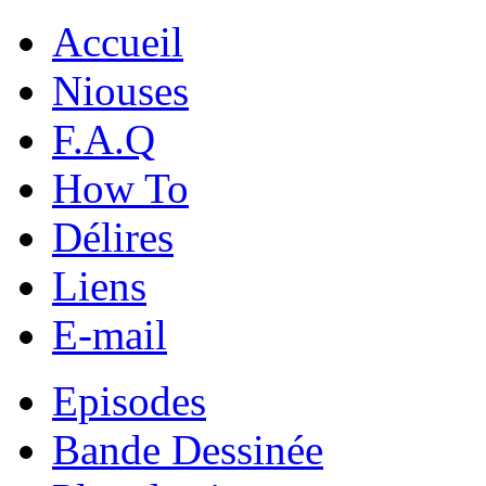
Accueil
Niouses
F.A.Q
How To
Délires
Liens
E-mail
Episodes
Bande Dessinée