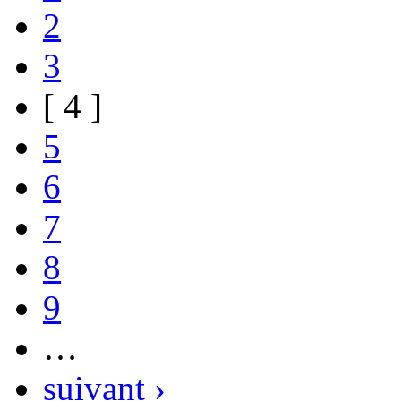
2
3
[ 4 ]
5
6
7
8
9
…
suivant ›