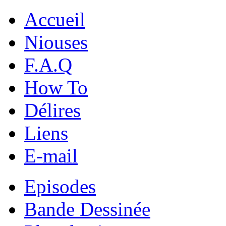
Accueil
Niouses
F.A.Q
How To
Délires
Liens
E-mail
Episodes
Bande Dessinée