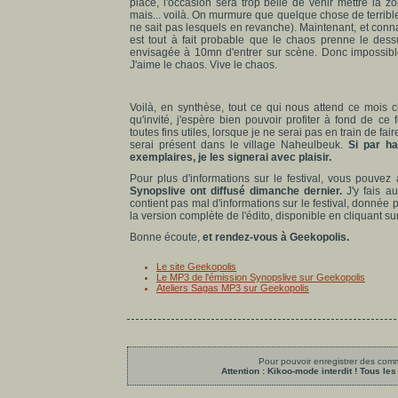
place, l'occasion sera trop belle de venir mettre la 
mais... voilà. On murmure que quelque chose de terribl
ne sait pas lesquels en revanche). Maintenant, et connai
est tout à fait probable que le chaos prenne le dess
envisagée à 10mn d'entrer sur scène. Donc impossible
J'aime le chaos. Vive le chaos.
Voilà, en synthèse, tout ce qui nous attend ce mois ci
qu'invité, j'espère bien pouvoir profiter à fond de ce
toutes fins utiles, lorsque je ne serai pas en train de fai
serai présent dans le village Naheulbeuk.
Si par h
exemplaires, je les signerai avec plaisir.
Pour plus d'informations sur le festival, vous pouvez
Synopslive ont diffusé dimanche dernier.
J'y fais au
contient pas mal d'informations sur le festival, donnée
la version complète de l'édito, disponible en cliquant sur l
Bonne écoute,
et rendez-vous à Geekopolis.
Le site Geekopolis
Le MP3 de l'émission Synopslive sur Geekopolis
Ateliers Sagas MP3 sur Geekopolis
Pour pouvoir enregistrer des comme
Attention : Kikoo-mode interdit ! Tous 