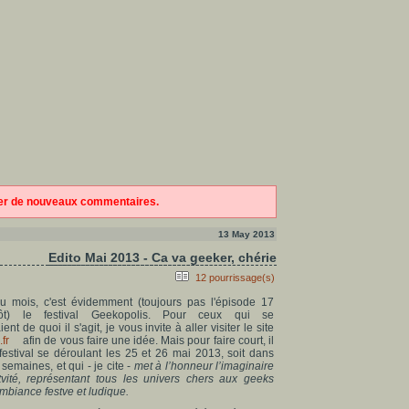
ter de nouveaux commentaires.
13 May 2013
Edito Mai 2013 - Ca va geeker, chérie
12 pourrissage(s)
 mois, c'est évidemment (toujours pas l'épisode 17
ôt) le festival Geekopolis. Pour ceux qui se
t de quoi il s'agit, je vous invite à aller visiter le site
fr
afin de vous faire une idée. Mais pour faire court, il
 festival se déroulant les 25 et 26 mai 2013, soit dans
semaines, et qui - je cite -
met à l’honneur l’imaginaire
actvité, représentant tous les univers chers aux geeks
mbiance festve et ludique.