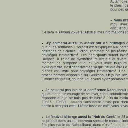
Autant dire
le plaisir 
pour peu qu
Vous m'y
mp3
, avec
discuter du
Ce sera le samedi 25 vers 16h30 si mes informations so
J'y animerai aussi un atelier sur les bruitages d
quelques semaines. L'objectif est d'expliquer aux partici
bruitages de Science Fiction, comment on les réalise,
privilégier l'interactivité. Les participants seront i
l'avance, à l'aide de synthétiseurs virtuels et dive
moment de n'importe quoi. Si vous avez toujours r
extraterrestre, c'est définitivement là qu'il faudra être 
places est limité pour privilégier l'interactivité. Un
prochainement disponible sur Geekopolis.fr (surveillez..
L'atelier est gratuit, pour peu que vous ayiez préalablem
Je ne serai pas loin de la conférence Naheulbeuk
qui auront eu le courage de se lever, et qui souhaiterai
répondre que je ne bois pas de bière à 10h du matin !
10h15 - 10h30... J'aurais sans doute assez peu dorm
enclin à accepter cette 17ème tasse de café, vous savez
Le festival héberge aussi la "Nuit du Geek" le 25 a
se produit dans un tout nouveau spectacle-concept inédi
fais plus partie du Naheulband, donc n'espérez pas tr