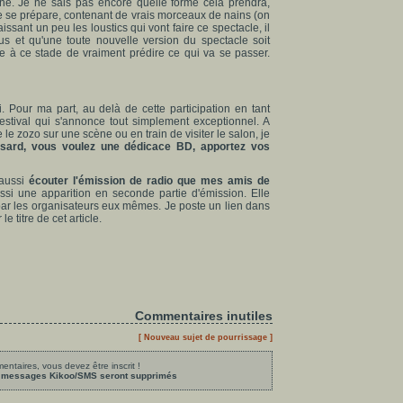
zone. Je ne sais pas encore quelle forme cela prendra,
e se prépare, contenant de vrais morceaux de nains (on
ssant un peu les loustics qui vont faire ce spectacle, il
us et qu'une toute nouvelle version du spectacle soit
 à ce stade de vraiment prédire ce qui va se passer.
. Pour ma part, au delà de cette participation en tant
 festival qui s'annonce tout simplement exceptionnel. A
re le zozo sur une scène ou en train de visiter le salon, je
asard, vous voulez une dédicace BD, apportez vos
 aussi
écouter l'émission de radio que mes amis de
ssi une apparition en seconde partie d'émission. Elle
 par les organisateurs eux mêmes. Je poste un lien dans
e titre de cet article.
Commentaires inutiles
[ Nouveau sujet de pourrissage ]
ntaires, vous devez être inscrit !
les messages Kikoo/SMS seront supprimés