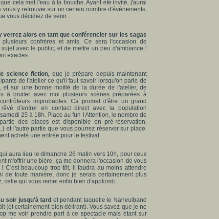
 que cela met l'eau à la bouche. Ayant été invité, j'aurai
de vous y retrouver sur un certain nombre d'évènements,
e vous décidiez de venir.
 verrez alors en tant que conférencier sur les sagas
 plusieurs confrères et amis. Ce sera l'occasion de
 sujet avec le public, et de mettre un peu d'ambiance !
nt exactes.
e science fiction
, que je prépare depuis maintenant
pants de l'atelier ce qu'il faut savoir lorsqu'on parle de
 et sur une bonne moitié de la durée de l'atelier, de
nvités à bruiter avec moi plusieurs scènes préparées à
rs contrôleurs improbables. Ca promet d'être un grand
êvé d'entrer en contact direct avec la population
Le samedi 25 à 18h. Place au fun ! Attention, le nombre de
e partie des places est disponible en pré-réservation,
.) et l'autre partie que vous pourrez réserver sur place.
ent acheté une entrée pour le festival.
qui aura lieu le dimanche 26 matin vers 10h, pour ceux
ent m'offrir une bière, ça me donnera l'occasion de vous
 C'est beaucoup trop tôt, il faudra au moins attendre
i de toute manière, donc je serais certainement plus
, celle qui vous remet enfin bien d'applomb.
u soir jusqu'à tard
et pendant laquelle le Naheulband
t (et certainement bien délirant). Vous savez que je ne
op me voir prendre part à ce spectacle mais étant sur