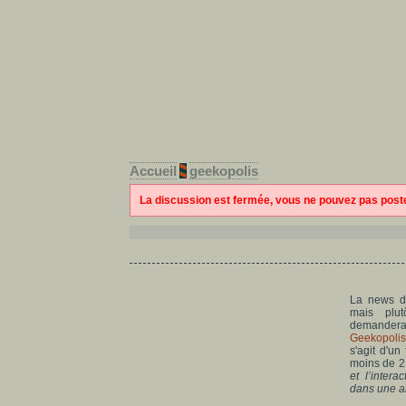
Accueil
geekopolis
La discussion est fermée, vous ne pouvez pas pos
La news du
mais plut
demanderaien
Geekopolis.
s'agit d'un
moins de 2 
et l’inter
dans une a