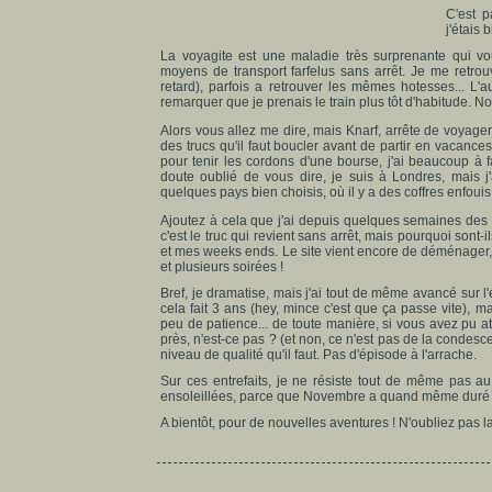
C'est p
j'étais
La voyagite est une maladie très surprenante qui vou
moyens de transport farfelus sans arrêt. Je me retrouv
retard), parfois a retrouver les mêmes hotesses... L'
remarquer que je prenais le train plus tôt d'habitude. 
Alors vous allez me dire, mais Knarf, arrête de voyager 
des trucs qu'il faut boucler avant de partir en vacanc
pour tenir les cordons d'une bourse, j'ai beaucoup à f
doute oublié de vous dire, je suis à Londres, mais j'a
quelques pays bien choisis, où il y a des coffres enfoui
Ajoutez à cela que j'ai depuis quelques semaines des
c'est le truc qui revient sans arrêt, mais pourquoi son
et mes weeks ends. Le site vient encore de déménager, 
et plusieurs soirées !
Bref, je dramatise, mais j'ai tout de même avancé sur 
cela fait 3 ans (hey, mince c'est que ça passe vite),
peu de patience... de toute manière, si vous avez pu a
près, n'est-ce pas ? (et non, ce n'est pas de la condesce
niveau de qualité qu'il faut. Pas d'épisode à l'arrache.
Sur ces entrefaits, je ne résiste tout de même pas a
ensoleillées, parce que Novembre a quand même duré 
A bientôt, pour de nouvelles aventures ! N'oubliez pas l