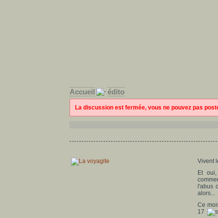
Accueil
édito
La discussion est fermée, vous ne pouvez pas pos
Vivent 
Et oui
commenc
l'abus 
alors...
Ce mois
17