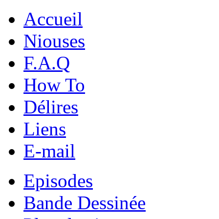
Accueil
Niouses
F.A.Q
How To
Délires
Liens
E-mail
Episodes
Bande Dessinée