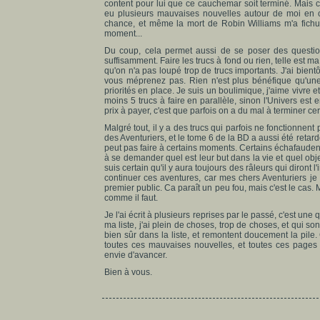
content pour lui que ce cauchemar soit terminé. Mais ch
eu plusieurs mauvaises nouvelles autour de moi en 
chance, et même la mort de Robin Williams m'a fic
moment...
Du coup, cela permet aussi de se poser des questions 
suffisamment. Faire les trucs à fond ou rien, telle est m
qu'on n'a pas loupé trop de trucs importants. J'ai bientô
vous méprenez pas. Rien n'est plus bénéfique qu'une 
priorités en place. Je suis un boulimique, j'aime vivre 
moins 5 trucs à faire en parallèle, sinon l'Univers est 
prix à payer, c'est que parfois on a du mal à terminer cer
Malgré tout, il y a des trucs qui parfois ne fonctionnen
des Aventuriers, et le tome 6 de la BD a aussi été retardé
peut pas faire à certains moments. Certains échafaudent 
à se demander quel est leur but dans la vie et quel objec
suis certain qu'il y aura toujours des râleurs qui diront l'
continuer ces aventures, car mes chers Aventuriers je l
premier public. Ca paraît un peu fou, mais c'est le cas. 
comme il faut.
Je l'ai écrit à plusieurs reprises par le passé, c'est un
ma liste, j'ai plein de choses, trop de choses, et qui so
bien sûr dans la liste, et remontent doucement la pile
toutes ces mauvaises nouvelles, et toutes ces pages t
envie d'avancer.
Bien à vous.