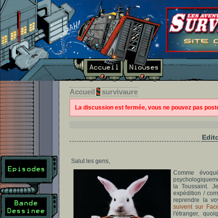
Accueil
survivaure
La discussion est fermée, vous ne pouvez pas pos
Edit
Salut les gens,
Comme évoq
psychologiquemen
la Toussaint. 
expédition / com
reprendre la 
suivent sur Fa
l'étranger, quo