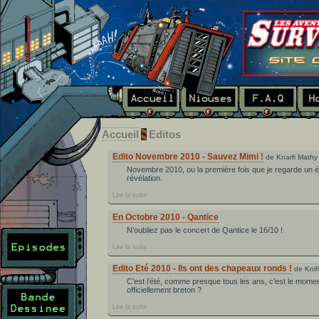
Accueil
Editos
Edito Novembre 2010 - Sauvez Mimi !
de Knarfi Mathy
Novembre 2010, ou la première fois que je regarde un é
révélation.
Lire la suite
En Octobre 2010 - Qantice
N’oubliez pas le concert de Qantice le 16/10 !
Lire la suite
Edito Eté 2010 - Ils ont des chapeaux ronds !
de Knif
C’est l’été, comme presque tous les ans, c’est le moment
officiellement breton ?
Lire la suite