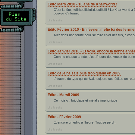
Edito Mars 2010 - 10 ans de Knarfworld !
C’est la fête, twiiiititouiiiidittititidouiiiidiiiii ! Le Knarfwo
pouvoir d’internet !
Lire la suite
Edito Février 2010 - En février, méfie toi des fermie
Aller dans une ferme pour se faire chier dessus, c’est pa
Lire la suite
Edito Janvier 2010 - Et voilà, encore la bonne anné
Comme chaque année, c’est l’heure des voeux de bonn
Lire la suite
Edito de je ne sais plus trop quand en 2009
L’histoire du type qui écrivait toujours ses éditos en reta
Lire la suite
Edito - Marsil 2009
Ce mois-ci, bricolage et métal symphonique
Lire la suite
Edito - Février 2009
Et encore un édito à l’heure. Tout se perd...
Lire la suite