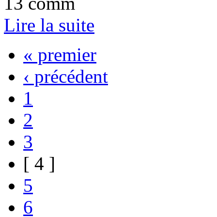
13 comm
Lire la suite
« premier
‹ précédent
1
2
3
[ 4 ]
5
6