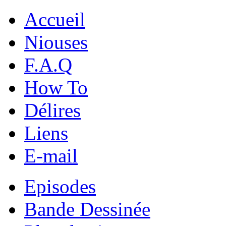
Accueil
Niouses
F.A.Q
How To
Délires
Liens
E-mail
Episodes
Bande Dessinée