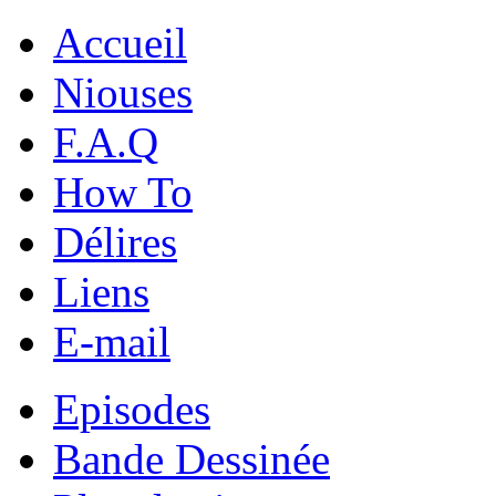
Accueil
Niouses
F.A.Q
How To
Délires
Liens
E-mail
Episodes
Bande Dessinée