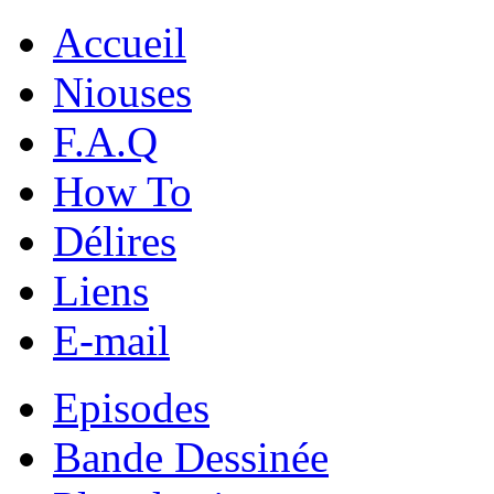
Accueil
Niouses
F.A.Q
How To
Délires
Liens
E-mail
Episodes
Bande Dessinée