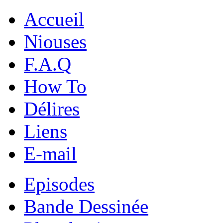
Accueil
Niouses
F.A.Q
How To
Délires
Liens
E-mail
Episodes
Bande Dessinée