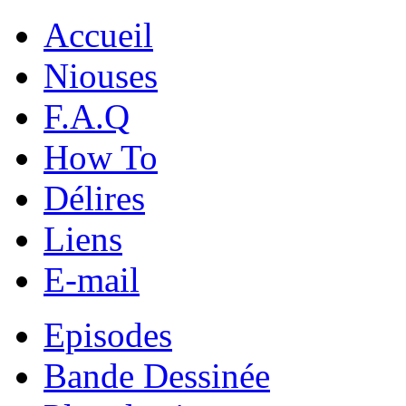
Accueil
Niouses
F.A.Q
How To
Délires
Liens
E-mail
Episodes
Bande Dessinée