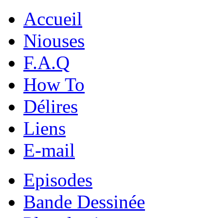
Accueil
Niouses
F.A.Q
How To
Délires
Liens
E-mail
Episodes
Bande Dessinée