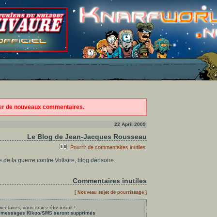
ter de nouveaux commentaires.
22 April 2009
Le Blog de Jean-Jacques Rousseau
Pourrir de commentaires inutiles
e de la guerre contre Voltaire, blog dérisoire
Commentaires inutiles
[ Nouveau sujet de pourrissage ]
ntaires, vous devez être inscrit !
les messages Kikoo/SMS seront supprimés