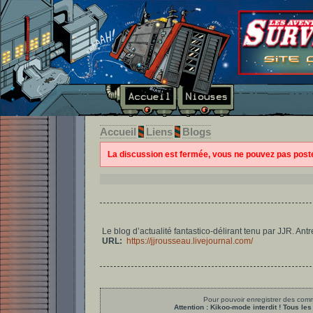
Accueil
Liens
Blogs
La discussion est fermée, vous ne pouvez pas pos
Le blog d’actualité fantastico-délirant tenu par JJR. Antr
URL:
https://jjrousseau.livejournal.com/
Pour pouvoir enregistrer des comme
Attention : Kikoo-mode interdit ! Tous 