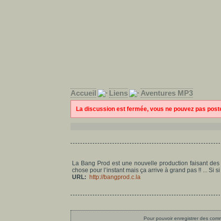
Accueil
Liens
Aventures MP3
La discussion est fermée, vous ne pouvez pas pos
La Bang Prod est une nouvelle production faisant des 
chose pour l’instant mais ça arrive à grand pas !! ... Si si 
URL:
http://bangprod.c.la
Pour pouvoir enregistrer des comme