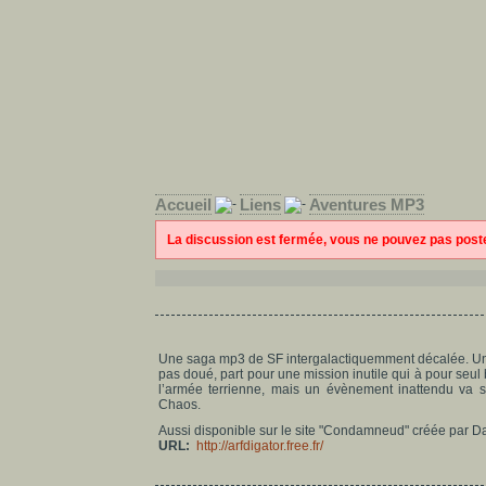
Accueil
Liens
Aventures MP3
La discussion est fermée, vous ne pouvez pas pos
Une saga mp3 de SF intergalactiquemment décalée. Un
pas doué, part pour une mission inutile qui à pour seul 
l’armée terrienne, mais un évènement inattendu va
Chaos.
Aussi disponible sur le site "Condamneud" créée par D
URL:
http://arfdigator.free.fr/