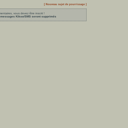
[ Nouveau sujet de pourrissage ]
ntaires, vous devez être inscrit !
les messages Kikoo/SMS seront supprimés