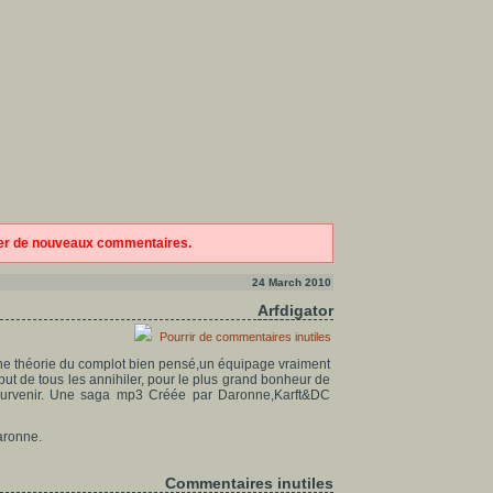
ter de nouveaux commentaires.
24 March 2010
Arfdigator
Pourrir de commentaires inutiles
e théorie du complot bien pensé,un équipage vraiment
but de tous les annihiler, pour le plus grand bonheur de
 survenir. Une saga mp3 Créée par Daronne,Karft&DC
aronne.
Commentaires inutiles