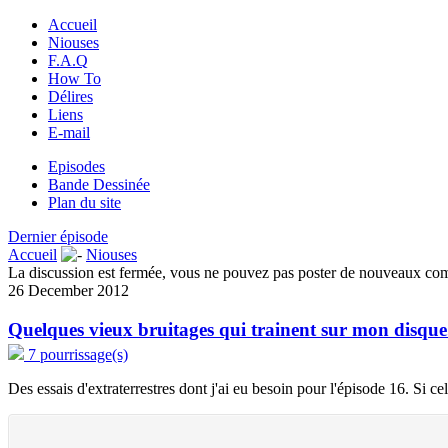
Accueil
Niouses
F.A.Q
How To
Délires
Liens
E-mail
Episodes
Bande Dessinée
Plan du site
Dernier épisode
Accueil
Niouses
La discussion est fermée, vous ne pouvez pas poster de nouveaux co
26 December 2012
Quelques vieux bruitages qui trainent sur mon disque.
7 pourrissage(s)
Des essais d'extraterrestres dont j'ai eu besoin pour l'épisode 16. Si ce