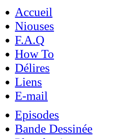
Accueil
Niouses
F.A.Q
How To
Délires
Liens
E-mail
Episodes
Bande Dessinée