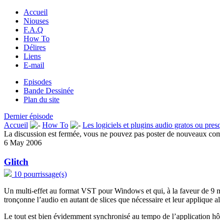
Accueil
Niouses
F.A.Q
How To
Délires
Liens
E-mail
Episodes
Bande Dessinée
Plan du site
Dernier épisode
Accueil
How To
Les logiciels et plugins audio gratos ou pres
La discussion est fermée, vous ne pouvez pas poster de nouveaux co
6 May 2006
Glitch
10 pourrissage(s)
Un multi-effet au format VST pour Windows et qui, à la faveur de 9 m
tronçonne l’audio en autant de slices que nécessaire et leur applique a
Le tout est bien évidemment synchronisé au tempo de l’application hôt