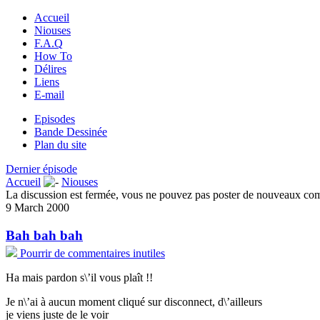
Accueil
Niouses
F.A.Q
How To
Délires
Liens
E-mail
Episodes
Bande Dessinée
Plan du site
Dernier épisode
Accueil
Niouses
La discussion est fermée, vous ne pouvez pas poster de nouveaux co
9 March 2000
Bah bah bah
Pourrir de commentaires inutiles
Ha mais pardon s\’il vous plaît !!
Je n\’ai à aucun moment cliqué sur disconnect, d\’ailleurs
je viens juste de le voir