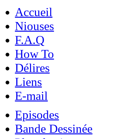
Accueil
Niouses
F.A.Q
How To
Délires
Liens
E-mail
Episodes
Bande Dessinée