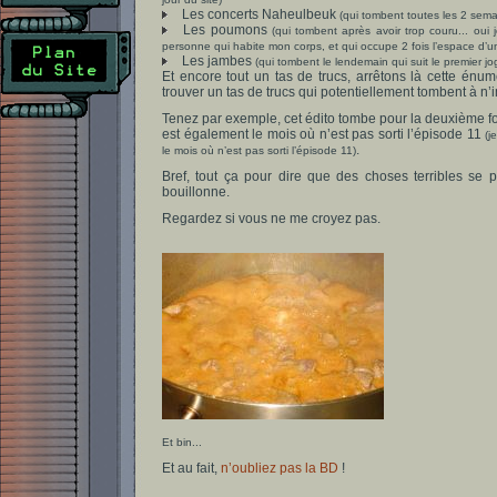
Les concerts Naheulbeuk
(qui tombent toutes les 2 sema
Les poumons
(qui tombent après avoir trop couru... oui j
personne qui habite mon corps, et qui occupe 2 fois l’espace d’
Les jambes
(qui tombent le lendemain qui suit le premier j
Et encore tout un tas de trucs, arrêtons là cette én
trouver un tas de trucs qui potentiellement tombent à n
Tenez par exemple, cet édito tombe pour la deuxième fo
est également le mois où n’est pas sorti l’épisode 11
(j
.
le mois où n’est pas sorti l’épisode 11)
Bref, tout ça pour dire que des choses terribles se p
bouillonne.
Regardez si vous ne me croyez pas.
Et bin...
Et au fait,
n’oubliez pas la BD
!