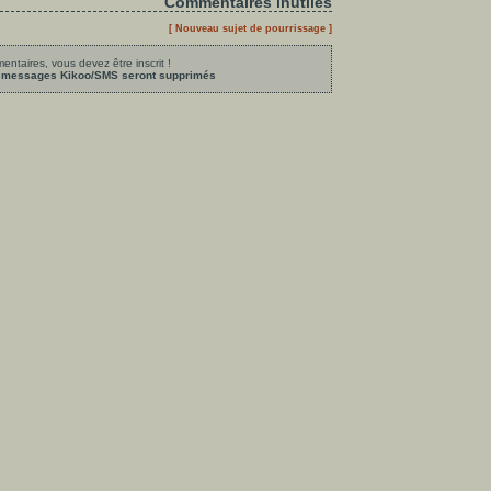
Commentaires inutiles
[ Nouveau sujet de pourrissage ]
ntaires, vous devez être inscrit !
les messages Kikoo/SMS seront supprimés