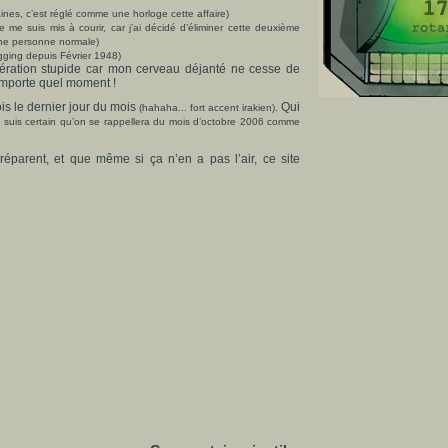
ines, c’est réglé comme une horloge cette affaire)
e me suis mis à courir, car j’ai décidé d’éliminer cette deuxième
une personne normale)
ogging depuis Février 1948)
umération stupide car mon cerveau déjanté ne cesse de
’importe quel moment !
is le dernier jour du mois
. Qui
(hahaha... fort accent irakien)
e suis certain qu’on se rappellera du mois d’octobre 2006 comme
réparent, et que même si ça n’en a pas l’air, ce site