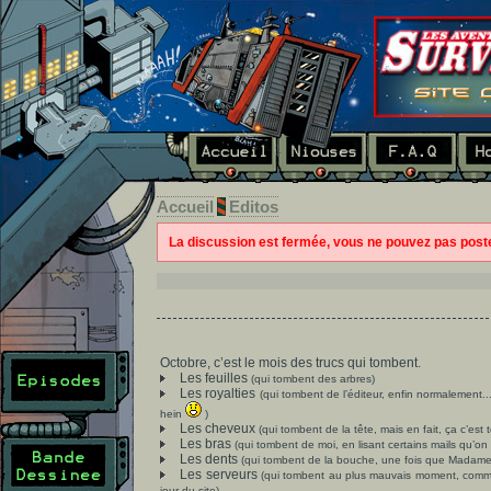
Accueil
Editos
La discussion est fermée, vous ne pouvez pas pos
Octobre, c’est le mois des trucs qui tombent.
Les feuilles
(qui tombent des arbres)
Les royalties
(qui tombent de l’éditeur, enfin normalement.
hein
)
Les cheveux
(qui tombent de la tête, mais en fait, ça c’est 
Les bras
(qui tombent de moi, en lisant certains mails qu’on
Les dents
(qui tombent de la bouche, une fois que Madame 
Les serveurs
(qui tombent au plus mauvais moment, comme
jour du site)