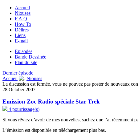
Accueil
Niouses
F.A.Q
How To
Délires
Liens
E-mail
Episodes
Bande Dessinée
Plan du site
Dernier épisode
Accueil
Niouses
La discussion est fermée, vous ne pouvez pas poster de nouveaux co
28 October 2007
Emission Zoc Radio spéciale Star Trek
4 pourrissage(s)
Si vous rêviez d’avoir de mes nouvelles, sachez que j’ai récemment pa
L’émission est disponible en téléchargement plus bas.