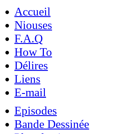
Accueil
Niouses
F.A.Q
How To
Délires
Liens
E-mail
Episodes
Bande Dessinée