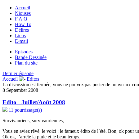
Accueil
Niouses
F.A.Q
How To
Délires
Liens
E-mail
Episodes
Bande Dessinée
Plan du site
Dernier épisode
Accueil
Editos
La discussion est fermée, vous ne pouvez pas poster de nouveaux co
8 September 2008
Edito - Juillet/Août 2008
11 pourrissage(s)
Survivauriens, survivauriennes,
Vous en aviez rêvé, le voici : le fameux édito de l’été. Bon, ok pour un
Ok ok, j’arrête la pluie et le beau temps.