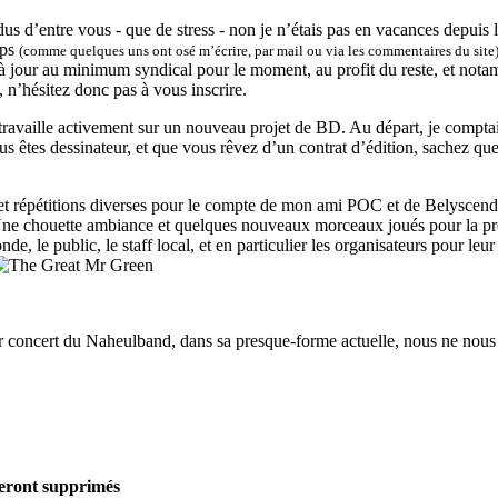
s d’entre vous - que de stress - non je n’étais pas en vacances depuis le
mps
(comme quelques uns ont osé m’écrire, par mail ou via les commentaires du site
s à jour au minimum syndical pour le moment, au profit du reste, et no
, n’hésitez donc pas à vous inscrire.
 travaille activement sur un nouveau projet de BD. Au départ, je compta
ous êtes dessinateur, et que vous rêvez d’un contrat d’édition, sachez q
et répétitions diverses pour le compte de mon ami POC et de Belyscendr
 Une chouette ambiance et quelques nouveaux morceaux joués pour la pr
nde, le public, le staff local, et en particulier les organisateurs pour le
er concert du Naheulband, dans sa presque-forme actuelle, nous ne nous
seront supprimés