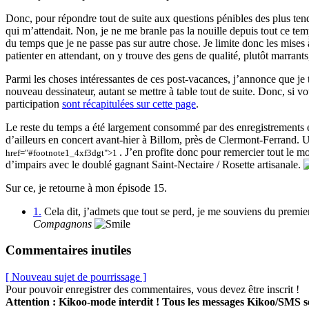
Donc, pour répondre tout de suite aux questions pénibles des plus tendu
qui m’attendait. Non, je ne me branle pas la nouille depuis tout ce te
du temps que je ne passe pas sur autre chose. Je limite donc les mise
patienter en attendant, on y trouve des gens de qualité, plutôt marrants
Parmi les choses intéressantes de ces post-vacances, j’annonce que je
nouveau dessinateur, autant se mettre à table tout de suite. Donc, si v
participation
sont récapitulées sur cette page
.
Le reste du temps a été largement consommé par des enregistrements 
d’ailleurs en concert avant-hier à Billom, près de Clermont-Ferrand.
. J’en profite donc pour remercier tout le mo
href="#footnote1_4xf3dgt">1
d’impairs avec le doublé gagnant Saint-Nectaire / Rosette artisanale.
Sur ce, je retourne à mon épisode 15.
1.
Cela dit, j’admets que tout se perd, je me souviens du premi
Compagnons
Commentaires inutiles
[ Nouveau sujet de pourrissage ]
Pour pouvoir enregistrer des commentaires, vous devez être inscrit !
Attention : Kikoo-mode interdit ! Tous les messages Kikoo/SMS 