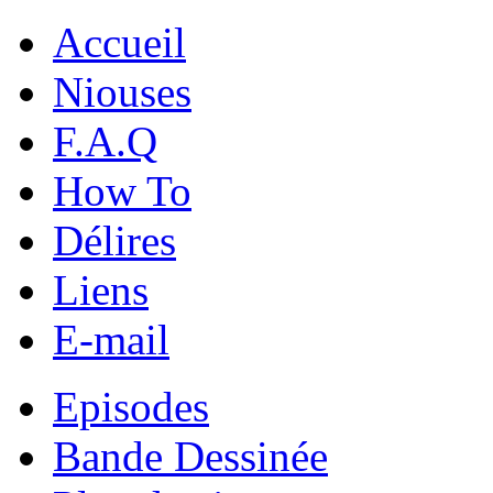
Accueil
Niouses
F.A.Q
How To
Délires
Liens
E-mail
Episodes
Bande Dessinée