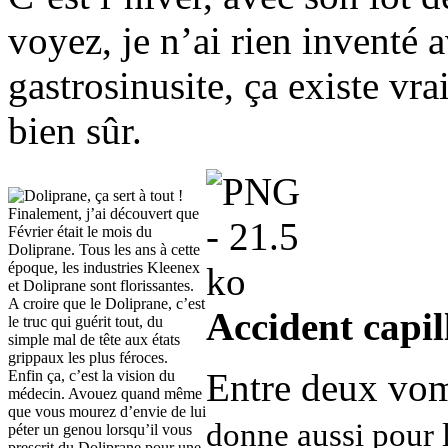
voyez, je n’ai rien inventé 
gastrosinusite, ça existe vra
bien sûr.
Finalement, j’ai découvert que
Février était le mois du
Doliprane. Tous les ans à cette
époque, les industries Kleenex
et Doliprane sont florissantes.
A croire que le Doliprane, c’est
Accident capil
le truc qui guérit tout, du
simple mal de tête aux états
grippaux les plus féroces.
Entre deux vom
Enfin ça, c’est la vision du
médecin. Avouez quand même
que vous mourez d’envie de lui
donne aussi pour l
péter un genou lorsqu’il vous
prescrit du Doliprane pour une