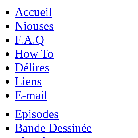
Accueil
Niouses
F.A.Q
How To
Délires
Liens
E-mail
Episodes
Bande Dessinée