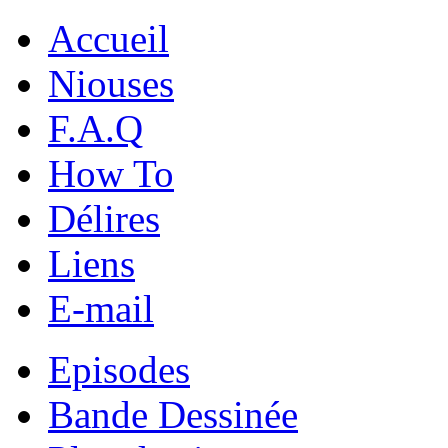
Accueil
Niouses
F.A.Q
How To
Délires
Liens
E-mail
Episodes
Bande Dessinée