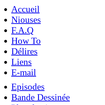
Accueil
Niouses
F.A.Q
How To
Délires
Liens
E-mail
Episodes
Bande Dessinée