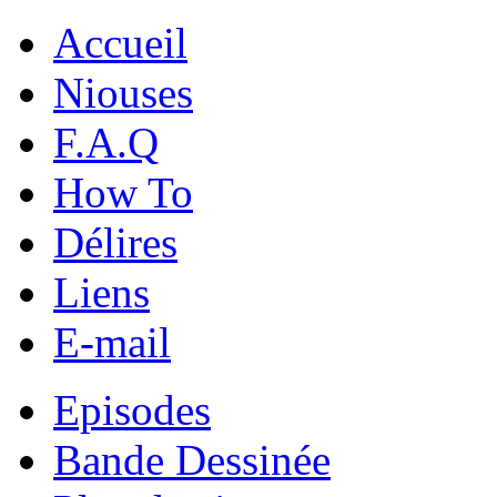
Accueil
Niouses
F.A.Q
How To
Délires
Liens
E-mail
Episodes
Bande Dessinée