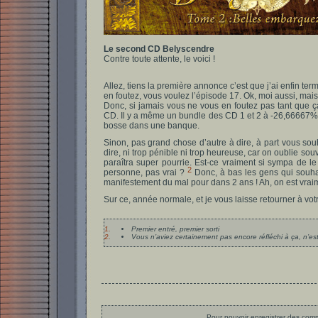
Le second CD Belyscendre
Contre toute attente, le voici !
Allez, tiens la première annonce c’est que j’ai enfin te
en foutez, vous voulez l’épisode 17. Ok, moi aussi, mais fi
Donc, si jamais vous ne vous en foutez pas tant que ça
CD. Il y a même un bundle des CD 1 et 2 à -26,66667
bosse dans une banque.
Sinon, pas grand chose d’autre à dire, à part vous souh
dire, ni trop pénible ni trop heureuse, car on oublie so
paraîtra super pourrie. Est-ce vraiment si sympa de l
2
personne, pas vrai ?
Donc, à bas les gens qui souha
manifestement du mal pour dans 2 ans ! Ah, on est vraim
Sur ce, année normale, et je vous laisse retourner à vot
1.
Premier entré, premier sorti
2.
Vous n’aviez certainement pas encore réfléchi à ça, n’es
Pour pouvoir enregistrer des comme