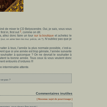
rminé de mixer le CD Belyscendre. Oui, je sais, vous vous
1
rst in, first out
, comme on dit.
, allez donc faire un tour
sur la boutique
et achetez le
%
. N’oubliez pas que je
(oui, on aime bien les truc précis, ok ?)
aiter à tous, l’année la plus normale possible, c’est-a-
uvent que si une année est trop géniale, l’année suivante
e souhaiter à quiconque ? On ne devrait le souhaiter à
itent la bonne année. Tous ceux là vous veulent donc
ent entourés d’ordures !!!
re interminable attente.
t-ce-pas ?
Commentaires inutiles
[ Nouveau sujet de pourrissage ]
ntaires, vous devez être inscrit !