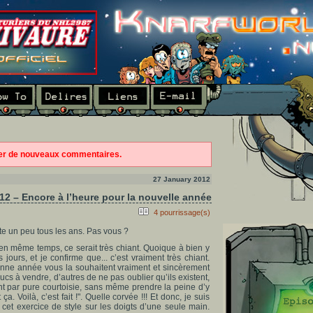
ter de nouveaux commentaires.
27 January 2012
12 – Encore à l’heure pour la nouvelle année
4 pourrissage(s)
te un peu tous les ans. Pas vous ?
 en même temps, ce serait très chiant. Quoique à bien y
 jours, et je confirme que... c’est vraiment très chiant.
bonne année vous la souhaitent vraiment et sincèrement
ucs à vendre, d’autres de ne pas oublier qu’ils existent,
nt par pure courtoisie, sans même prendre la peine d’y
. Voilà, c’est fait !". Quelle corvée !!! Et donc, je suis
cet exercice de style sur les doigts d’une seule main.