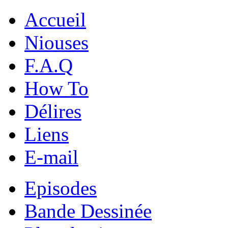
Accueil
Niouses
F.A.Q
How To
Délires
Liens
E-mail
Episodes
Bande Dessinée