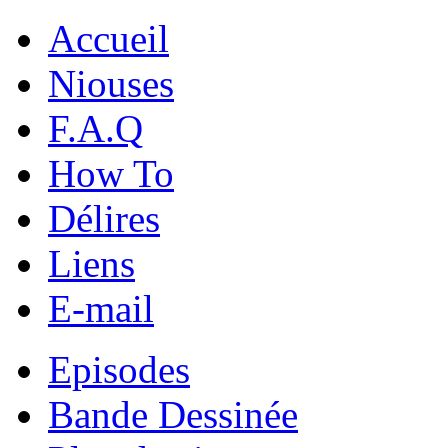
Accueil
Niouses
F.A.Q
How To
Délires
Liens
E-mail
Episodes
Bande Dessinée