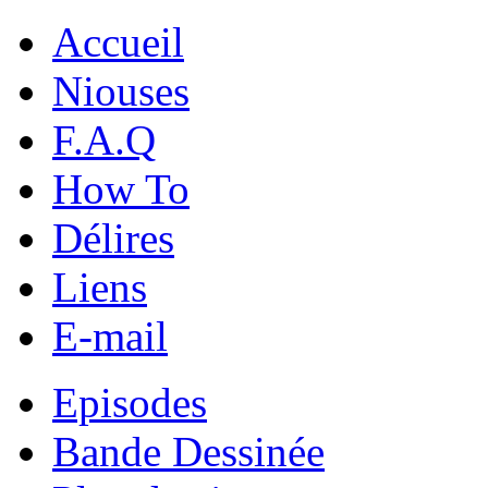
Accueil
Niouses
F.A.Q
How To
Délires
Liens
E-mail
Episodes
Bande Dessinée