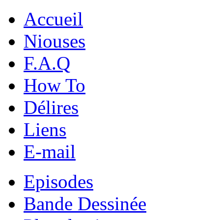
Accueil
Niouses
F.A.Q
How To
Délires
Liens
E-mail
Episodes
Bande Dessinée