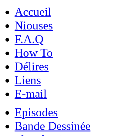
Accueil
Niouses
F.A.Q
How To
Délires
Liens
E-mail
Episodes
Bande Dessinée