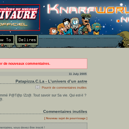
ter de nouveaux commentaires.
11 July 2005
Patapizza.C.La - L’univers d’un astre
Pourrir de commentaires inutiles
mmé P@T@p !Zz@. Tout savoir sur Sa vie. Qui est-il ?
T@.
Commentaires inutiles
[ Nouveau sujet de pourrissage ]
ntaires, vous devez être inscrit !