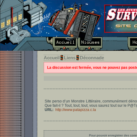
Accueil
Liens
Déconnade
La discussion est fermée, vous ne pouvez pas pos
Site perso d’un Monstre Littéraire, communément déno
Que fait-il ? Tout, tout, tout, vous saurez tout sur le P@
URL:
http://www.patapizza.c.la
Pour pouvoir enregistrer des comme