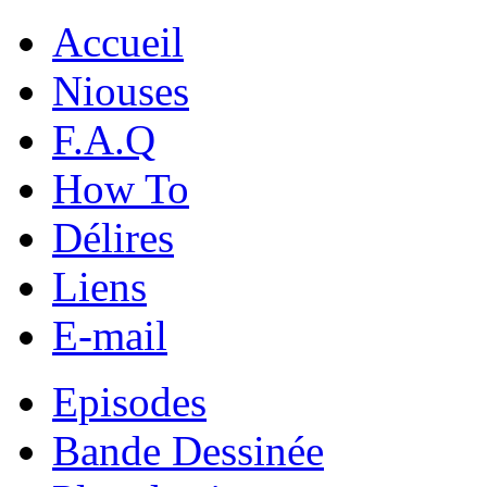
Accueil
Niouses
F.A.Q
How To
Délires
Liens
E-mail
Episodes
Bande Dessinée