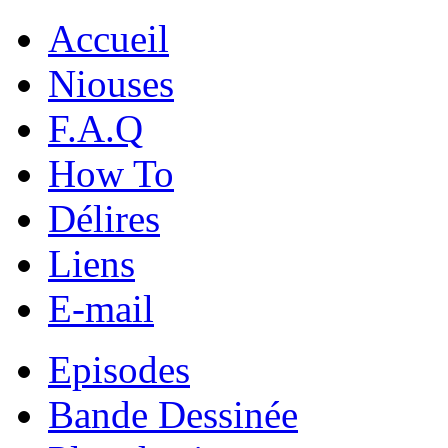
Accueil
Niouses
F.A.Q
How To
Délires
Liens
E-mail
Episodes
Bande Dessinée