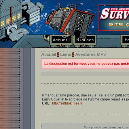
Accueil
Liens
Aventures MP3
La discussion est fermée, vous ne pouvez pas pos
il manquait une parodie, une seule : celle d’un petit sorci
Larry Cover et le sortilège de l’ultime chope remet les 
URL:
http://sethloki.free.fr
Pour pouvoir enregistrer des comme