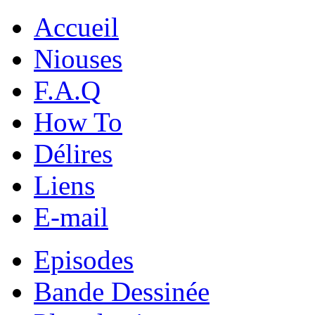
Accueil
Niouses
F.A.Q
How To
Délires
Liens
E-mail
Episodes
Bande Dessinée