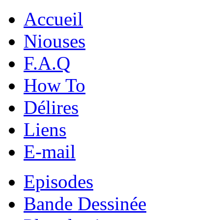
Accueil
Niouses
F.A.Q
How To
Délires
Liens
E-mail
Episodes
Bande Dessinée